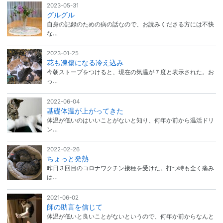
2023-05-31
グルグル
自身の記録のための病の話なので、お読みくださる方には不快
な…
2023-01-25
花も凍傷になる冷え込み
今朝ストーブをつけると、現在の気温が７度と表示された。お
っ…
2022-06-04
基礎体温が上がってきた
体温が低いのはいいことがないと知り、何年か前から温活ドリ
ン…
2022-02-26
ちょっと発熱
昨日３回目のコロナワクチン接種を受けた。打つ時も全く痛み
は…
2021-06-02
師の助言を信じて
体温が低いと良いことがないというので、何年か前からなんと